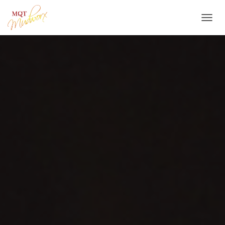
T
O
G
G
L
E
N
A
V
I
G
A
T
I
O
N